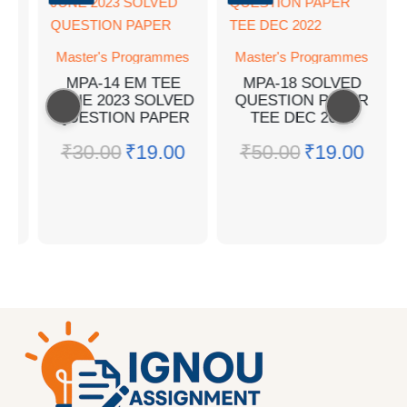
Master's Programmes
Master's Programmes
MPA-14 EM TEE
MPA-18 SOLVED
JUNE 2023 SOLVED
QUESTION PAPER
M
QUESTION PAPER
TEE DEC 2022
₹
30.00
₹
19.00
₹
50.00
₹
19.00