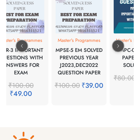
Master's Programmes
Master's Programmes
Master's Pr
MER-3 IMPORTANT
MPSE-5 EM SOLVED
MMPC-004
QUESTIONS WITH
PREVIOUS YEAR
PAPER 
ANSWERS FOR
J2023,DEC2022
SOLUT
EXAM
QUESTION PAPER
₹
80.00
₹
₹
100.00
₹
100.00
₹
39.00
₹
49.00