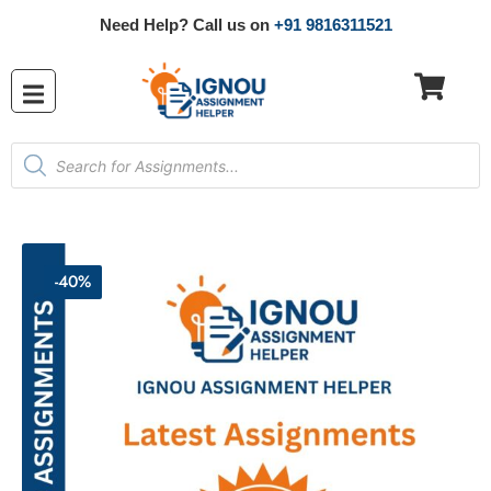
Need Help? Call us on
+91 9816311521
-40%