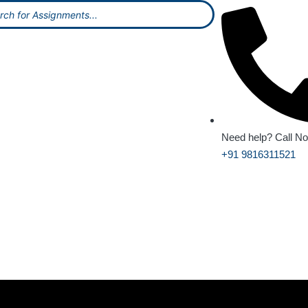
Need help? Call N
+91 9816311521