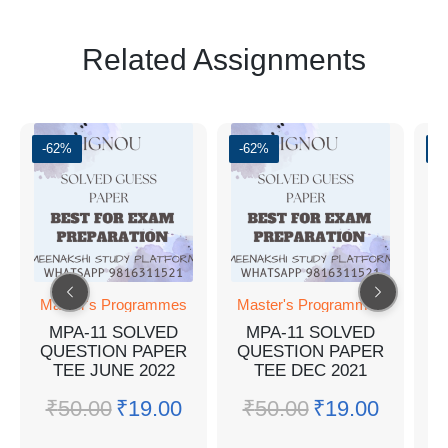
Related Assignments
-62%
-62%
-
Master's Programmes
Master's Programmes
M
MPA-11 SOLVED
MPA-11 SOLVED
QUESTION PAPER
QUESTION PAPER
TEE JUNE 2022
TEE DEC 2021
Q
₹
50.00
₹
19.00
₹
50.00
₹
19.00
₹