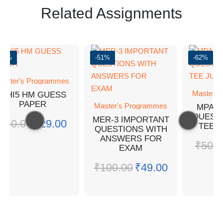
Related Assignments
-51%
-62%
Master's Programmes
Master's Programmes
MPA-11 SOLVED
QUESTION PAPER
MER-3 IMPORTANT
TEE JUNE 2022
QUESTIONS WITH
ANSWERS FOR
₹
50.00
₹
19.00
EXAM
₹
100.00
₹
49.00