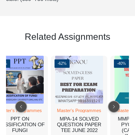
Related Assignments
-50%
-62%
-40%
aster's Programmes
Master's Programmes
Master's
PPT ON
MPA-14 SOLVED
MMPC-
LASSIFICATION OF
QUESTION PAPER
PYQ 
FUNGI
TEE JUNE 2022
(CAS