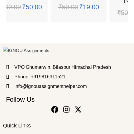
INC
₹
100.00
₹
50.00
₹
50.00
₹
19.00
₹
50.0
VPO Ghumarwin, Bilaspur Himachal Pradesh
Phone: +919816311521
info@ignouassignmenthelper.com
Follow Us
Quick Links