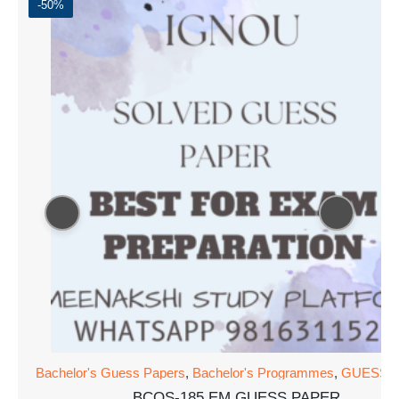
-50%
Bachelor's Guess Papers
,
Bachelor's Programmes
,
GUESS 
BCOS-185 EM GUESS PAPER