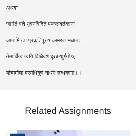
अथवा
जानंतं वंशे भुवनविदिते पुष्करावर्तकानां
जानामि त्वां प्रकृतिपुरुषं कामरूपं मधानः।
तेनार्थित्वं त्वयि विधिवशाद्दूरबन्धुर्गतोऽहं
यांचामोघा वरमधिगुणे नाधमे लब्धकामा।।
Related Assignments