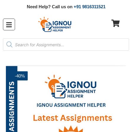
Need Help? Call us on
+91 9816311521
-40%