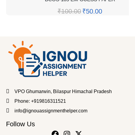
₹
100.00
₹
50.00
VPO Ghumarwin, Bilaspur Himachal Pradesh
Phone: +919816311521
info@ignouassignmenthelper.com
Follow Us