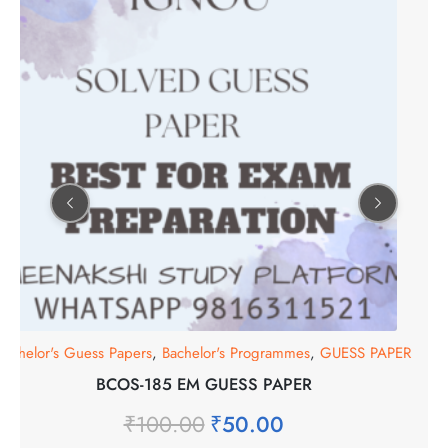
Bachelor's Guess Papers
,
Bachelor's Programmes
,
GUESS PAPER
BCOS-185 EM GUESS PAPER
₹
100.00
₹
50.00