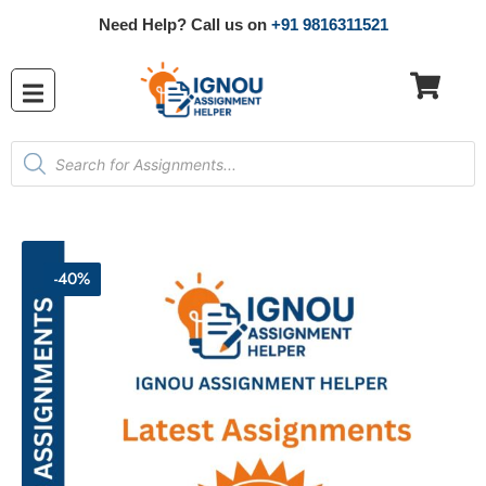
Need Help? Call us on
+91 9816311521
-40%