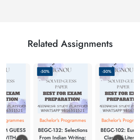
Related Assignments
-50%
-50%
 Programmes
Bachelor's Programmes
Bachelor's Progra
 EM GUESS
BEGC-132: Selections
BEGC-102: Europ
 WITH
From Indian Writing:
Classical Literat