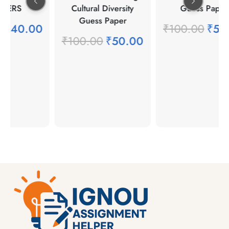
WERS
Cultural Diversity
Guess Paper
Guess Paper
0
₹
40.00
₹
100.00
₹
50
₹
100.00
₹
50.00