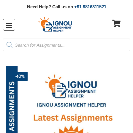
Need Help? Call us on
+91 9816311521
-40%