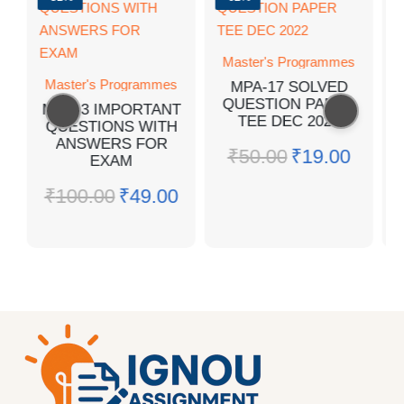
Master's Programmes
Master's Programmes
MPA-17 SOLVED
QUESTION PAPER
MER-3 IMPORTANT
TEE DEC 2022
QUESTIONS WITH
ANSWERS FOR
₹
50.00
₹
19.00
EXAM
₹
100.00
₹
49.00
0