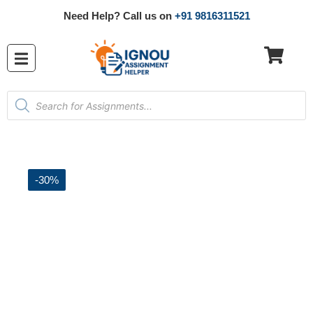
Need Help? Call us on
+91 9816311521
-30%