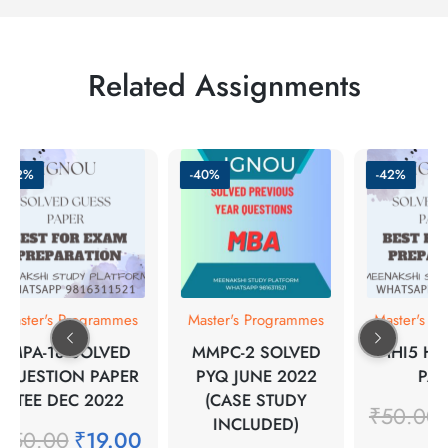
Related Assignments
-62%
-40%
-42%
Master's Programmes
Master's Programmes
Master's Pr
MPA-18 SOLVED
MMPC-2 SOLVED
MHI5 HM
QUESTION PAPER
PYQ JUNE 2022
PAP
TEE DEC 2022
(CASE STUDY
₹
50.00
INCLUDED)
₹
50.00
₹
19.00