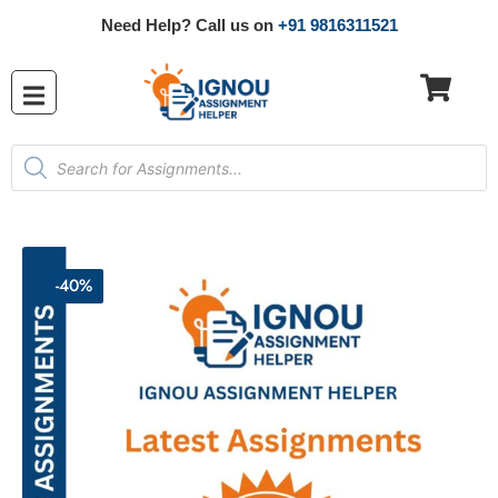
Need Help? Call us on
+91 9816311521
-40%