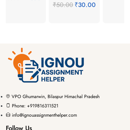
₹
50.00
₹
30.00
VPO Ghumarwin, Bilaspur Himachal Pradesh
Phone: +919816311521
info@ignouassignmenthelper.com
Follow Us