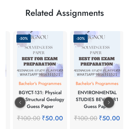
Related Assignments
-50%
-50%
mes
Bachelor's Programmes
Bachelor's Programmes
n
BGYCT-131: Physical
ENVIRONMENTAL
re
and Structural Geology
STUDIES BEVAE-181
Guess Paper
Guess Paper
00
₹
100.00
₹
50.00
₹
100.00
₹
50.00