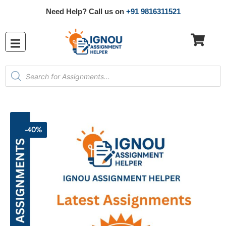
Need Help? Call us on
+91 9816311521
-40%