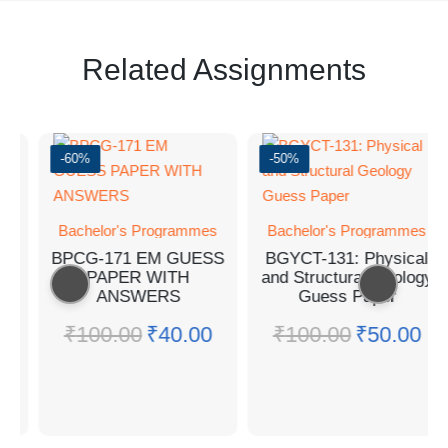
Related Assignments
0%
-50%
-50%
chelor's Programmes
Bachelor's Programmes
Bachel
CG-171 EM GUESS
BGYCT-131: Physical
BH
PAPER WITH
and Structural Geology
MED
ANSWERS
Guess Paper
₹
100.00
₹
40.00
₹
100.00
₹
50.00
₹
80