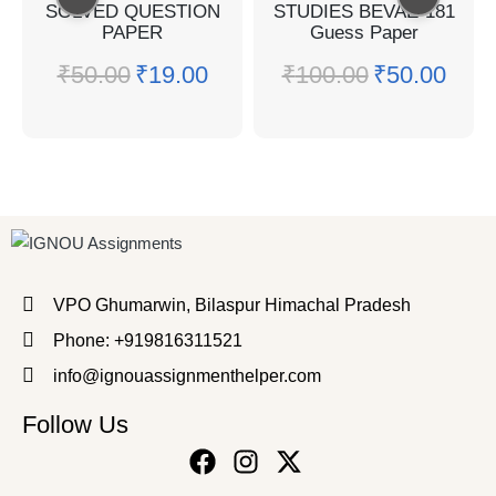
SOLVED QUESTION
STUDIES BEVAE-181
PAPER
Guess Paper
₹
50.00
₹
19.00
₹
100.00
₹
50.00
VPO Ghumarwin, Bilaspur Himachal Pradesh
Phone: +919816311521
info@ignouassignmenthelper.com
Follow Us