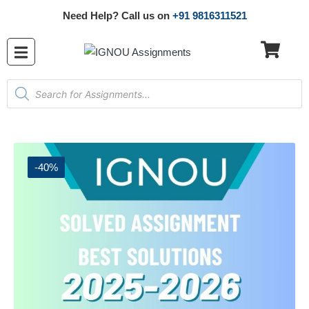
Need Help? Call us on
+91 9816311521
-40%