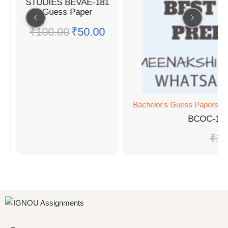
STUDIES BEVAE-181
Guess Paper
₹
100.00
₹
50.00
R
Bachelor's Guess Papers
,
B
BCOC-13
₹
10