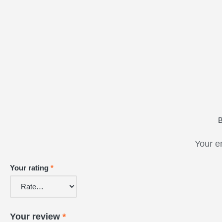
B
Your e
Your rating
*
Your review
*