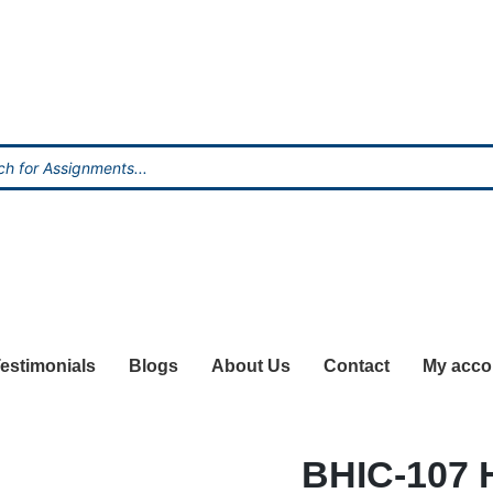
estimonials
Blogs
About Us
Contact
My acco
BHIC-107 