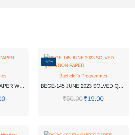
-62%
mes
Bachelor's Programmes
BCHCT-131 EM GUESS PAPER WITH ANSWERS
BEGE-145 JUNE 2023 SOLVED QUESTION PAPER
00
₹
50.00
₹
19.00