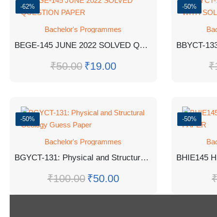
-62%
-50%
Bachelor's Programmes
Ba
BEGE-145 JUNE 2022 SOLVED QUESTION PAPER
₹
50.00
₹
19.00
₹
-50%
-50%
Bachelor's Programmes
Ba
BGYCT-131: Physical and Structural Geology Guess Paper
₹
100.00
₹
50.00