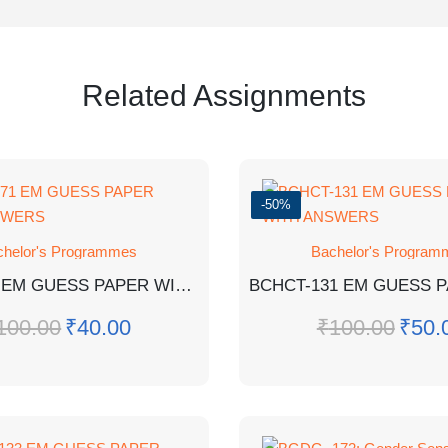
Related Assignments
-50%
chelor's Programmes
Bachelor's Program
BPCG-171 EM GUESS PAPER WITH ANSWERS
100.00
₹
40.00
₹
100.00
₹
50.