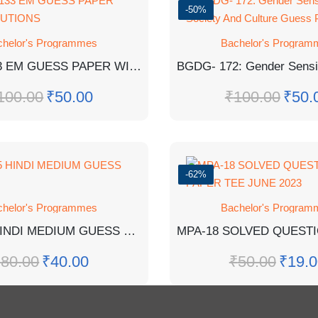
-50%
chelor's Programmes
Bachelor's Program
BBYCT-133 EM GUESS PAPER WITH SOLUTIONS
100.00
₹
50.00
₹
100.00
₹
50.
-62%
chelor's Programmes
Bachelor's Program
BHIE145 HINDI MEDIUM GUESS PAPER
₹
80.00
₹
40.00
₹
50.00
₹
19.0