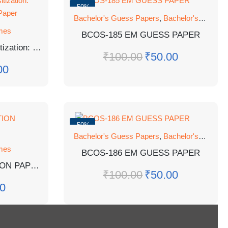
-50%
Bachelor's Guess Papers
,
Bachelor's Programmes
mes
BCOS-185 EM GUESS PAPER
BGDG- 172: Gender Sensitization: Society And Culture Guess Paper
₹
100.00
₹
50.00
00
-50%
Bachelor's Guess Papers
,
Bachelor's Programmes
mes
BCOS-186 EM GUESS PAPER
MPA-18 SOLVED QUESTION PAPER TEE JUNE 2023
₹
100.00
₹
50.00
0