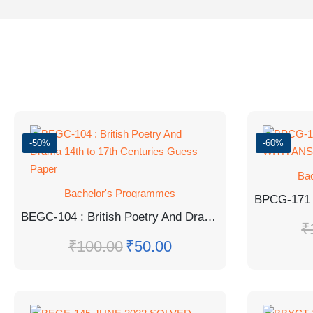
-50%
-60%
Ba
Bachelor's Programmes
BEGC-104 : British Poetry And Drama 14th to 17th Centuries Guess Paper
₹
₹
100.00
₹
50.00