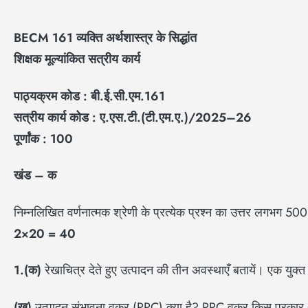
BECM 161
व्यक्ति अर्थशास्त्र के सिद्धांत
शिक्षक मूल्यांकित सत्रीय कार्य
पाठ्यक्रम कोड : बी.ई.सी.एम.
161
सत्रीय कार्य कोड : ए.एस.टी.(टी.एम.ए.)/
2025–26
पूर्णांक :
100
खंड – क
निम्नलिखित वर्णनात्मक श्रेणी के प्रत्येक प्रश्न का उत्तर लगभग 500 श
2×20 = 40
1.(
क)
रेखाचित्र देते हुए उत्पादन की तीन अवस्थाएँ बतायें। एक युक्त
(
ख)
उत्पादन संभावना वक्र (PPC) क्या है? PPC वक्र किस प्रकार अ