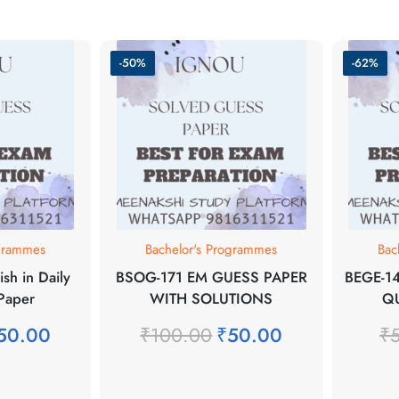
-50%
-62%
grammes
Bachelor's Programmes
Bach
h in Daily
BSOG-171 EM GUESS PAPER
BEGE-14
Paper
WITH SOLUTIONS
QU
50.00
₹
100.00
₹
50.00
₹
5