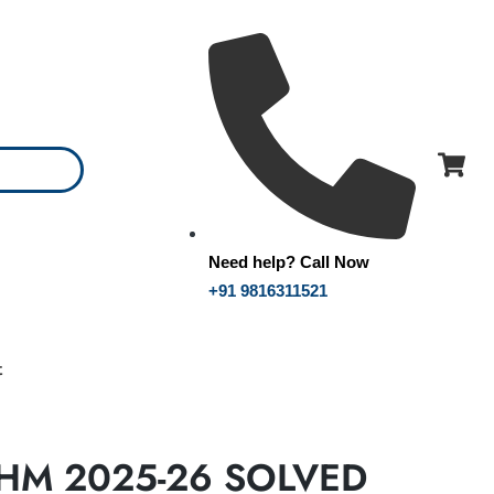
Need help? Call Now
+91 9816311521
t
 HM 2025-26 SOLVED