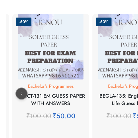
-50%
-50%
Bachelor's Programmes
Bachelor's Pro
BCHCT-131 EM GUESS PAPER
BEGLA-135: Englis
TH
WITH ANSWERS
Life Guess 
₹
100.00
₹
50.00
₹
100.00
₹