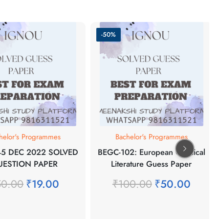
-50%
elor's Programmes
Bachelor's Programmes
5 DEC 2022 SOLVED
BEGC-102: European Classical
ESTION PAPER
Literature Guess Paper
0.00
₹
19.00
₹
100.00
₹
50.00