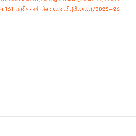
.एम.161 सत्रीय कार्य कोड : ए.एस.टी.(टी.एम.ए.)/2025–26