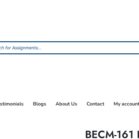
stimonials
Blogs
About Us
Contact
My accoun
BECM-161