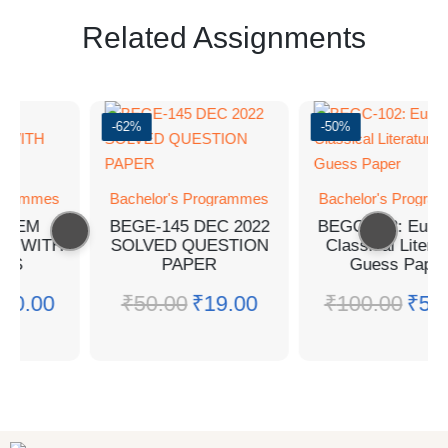
Related Assignments
-62%
-50%
ogrammes
Bachelor's Programmes
Bachelor's Progra
31 EM
BEGE-145 DEC 2022
BEGC-102: Euro
ER WITH
SOLVED QUESTION
Classical Litera
RS
PAPER
Guess Paper
₹
50.00
₹
50.00
₹
19.00
₹
100.00
₹
50