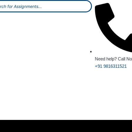
Need help? Call N
+91 9816311521