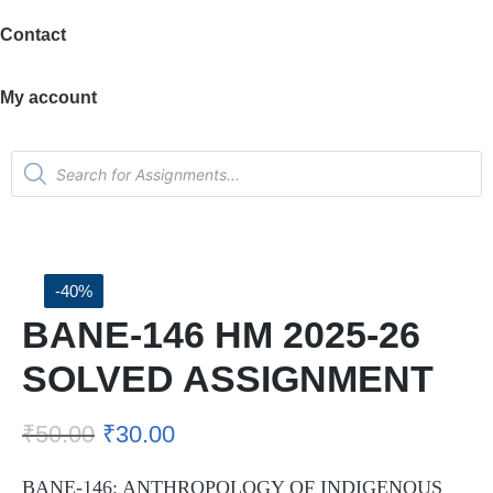
Contact
My account
-40%
BANE-146 HM 2025-26
SOLVED ASSIGNMENT
₹
50.00
₹
30.00
BANE-146: ANTHROPOLOGY OF INDIGENOUS