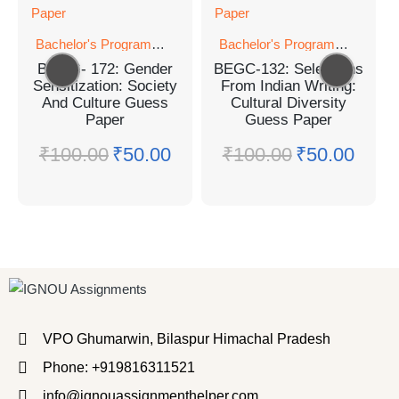
Bachelor's Programmes
Bachelor's Programmes
BGDG- 172: Gender
BEGC-132: Selections
Sensitization: Society
From Indian Writing:
And Culture Guess
Cultural Diversity
Paper
Guess Paper
₹
100.00
₹
50.00
₹
100.00
₹
50.00
VPO Ghumarwin, Bilaspur Himachal Pradesh
Phone: +919816311521
info@ignouassignmenthelper.com