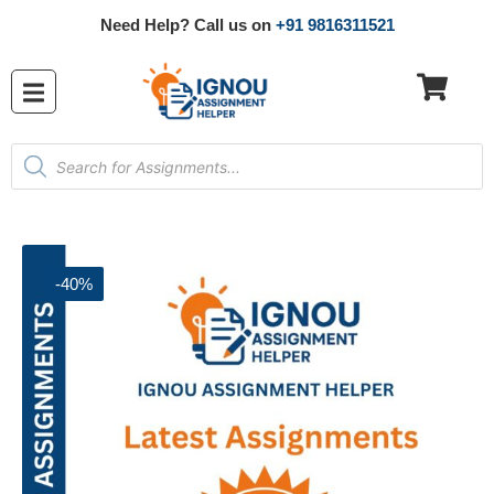
Need Help? Call us on
+91 9816311521
-40%