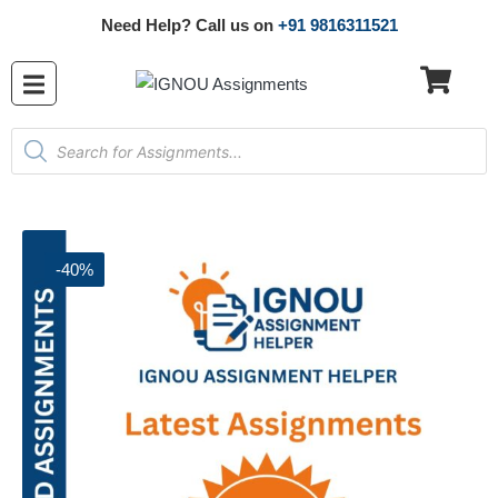
Need Help? Call us on
+91 9816311521
-40%