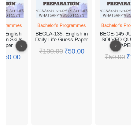
Programmes
Bachelor's Programmes
Bachelor's Prog
: English
BEGLA-135: English in
BEGE-145 JUN
ion Skills
Daily Life Guess Paper
SOLVED QUES
Paper
PAPER
₹
100.00
₹
50.00
₹
50.00
₹
50.00
₹
19