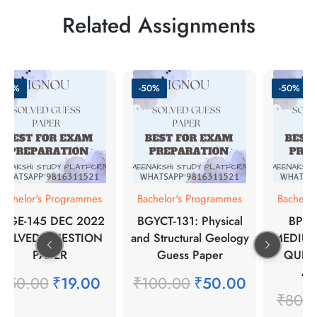
Related Assignments
-62%
-50%
-50%
Bachelor's Programmes
Bachelor's Programmes
Bachelo
BEGE-145 DEC 2022
BGYCT-131: Physical
BPSE
SOLVED QUESTION
and Structural Geology
MEDIUM
PAPER
Guess Paper
QUES
A
₹
50.00
₹
19.00
₹
100.00
₹
50.00
₹
80.