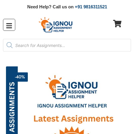
Need Help? Call us on
+91 9816311521
-40%