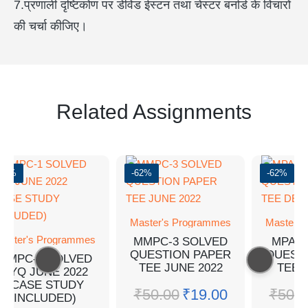
7.प्रणाली दृष्टिकोण पर डेविड ईस्टन तथा चेस्टर बर्नार्ड के विचारों
की चर्चा कीजिए।
Related Assignments
-40%
-62%
-62%
Master's Programmes
Master's
aster's Programmes
MMPC-3 SOLVED
MPA-1
QUESTION PAPER
QUEST
MMPC-1 SOLVED
TEE JUNE 2022
TEE 
PYQ JUNE 2022
(CASE STUDY
₹
50.00
₹
19.00
₹
50.0
INCLUDED)