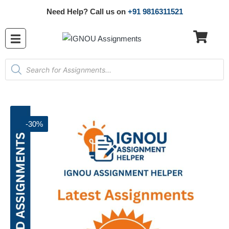
Need Help? Call us on
+91 9816311521
-30%