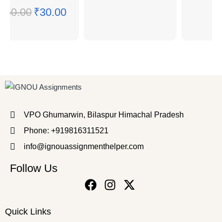
₹
50.00
₹
30.00
VPO Ghumarwin, Bilaspur Himachal Pradesh
Phone: +919816311521
info@ignouassignmenthelper.com
Follow Us
Quick Links