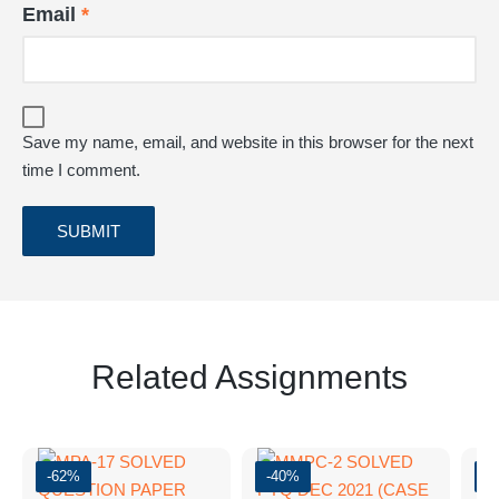
Email
*
Save my name, email, and website in this browser for the next
time I comment.
Related Assignments
-62%
-40%
-