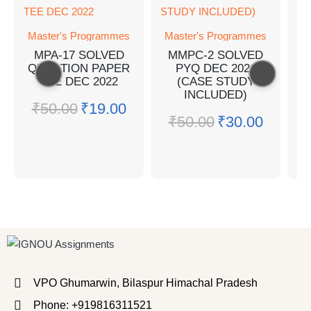
Master's Programmes
Master's Programmes
M
MPA-17 SOLVED
MMPC-2 SOLVED
QUESTION PAPER
PYQ DEC 2021
Q
TEE DEC 2022
(CASE STUDY
INCLUDED)
₹
50.00
₹
19.00
₹
50.00
₹
30.00
VPO Ghumarwin, Bilaspur Himachal Pradesh
Phone: +919816311521