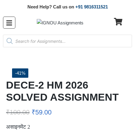
Need Help? Call us on
+91 9816311521
-41%
DECE-2 HM 2026
SOLVED ASSIGNMENT
₹
100.00
₹
59.00
असाइनमेंट 2