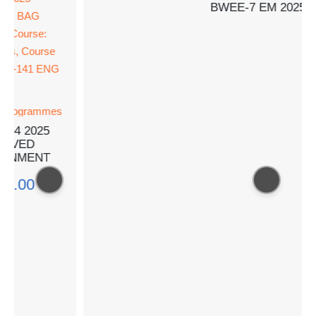
BWEE-7 EM 2025-
₹
5
 Programmes
054 2025
LVED
GNMENT
50.00