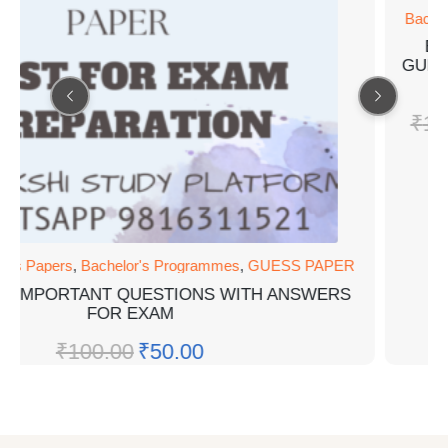
Bachel
BC
GUES
₹
10
ess Papers
,
Bachelor's Programmes
,
GUESS PAPER
M IMPORTANT QUESTIONS WITH ANSWERS
FOR EXAM
₹
100.00
₹
50.00