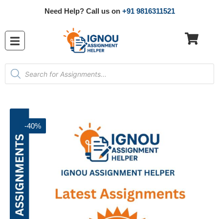
Need Help? Call us on
+91 9816311521
-40%