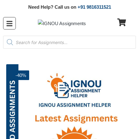
Need Help? Call us on
+91 9816311521
-40%