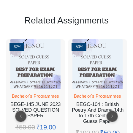
Related Assignments
-62%
-50%
Bachelor's Programmes
Bachelor's Programmes
BEGE-145 JUNE 2023
BEGC-104 : British
SOLVED QUESTION
Poetry And Drama 14th
PAPER
to 17th Centuries
Guess Paper
₹
50.00
₹
19.00
₹
100.00
₹
50.00