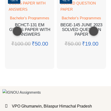
-50%
-62%
Bachelor's Programmes
Bachelor's Programmes
BCHCT-131 EM
BEGE-145 JUNE 2023
GUESS PAPER WITH
SOLVED QUESTION
ANSWERS
PAPER
₹
100.00
₹
50.00
₹
50.00
₹
19.00
VPO Ghumarwin, Bilaspur Himachal Pradesh