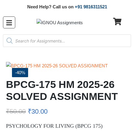
Need Help? Call us on
+91 9816311521
-40%
BPCG-175 HM 2025-26
SOLVED ASSIGNMENT
₹
50.00
₹
30.00
PSYCHOLOGY FOR LIVING (BPCG 175)