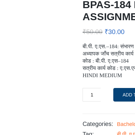
BPAS-184
ASSIGNM
₹
50.00
₹
30.00
बी.पी. ए.एस.–184: संभारण 
अध्यापक जाँच सत्रीय कार्य
कोड : बी.पी. ए.एस–184
सत्रीय कार्य कोड : ए.एस
HINDI MEDIUM
ADD 
Categories:
Bachel
Tag:
बी.पी. ए