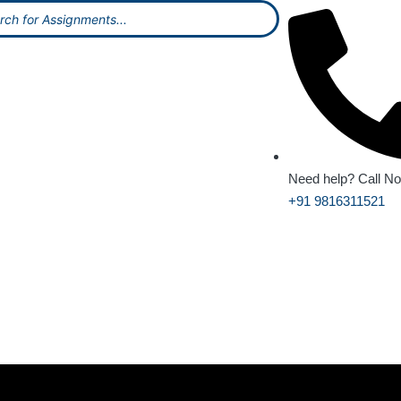
Need help? Call N
+91 9816311521