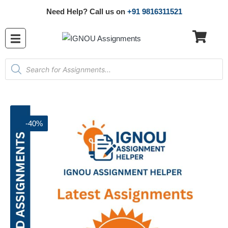
Need Help? Call us on
+91 9816311521
-40%