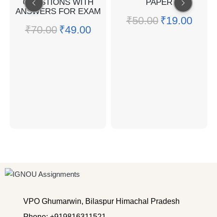
QUESTIONS WITH
PAPER
ANSWERS FOR EXAM
₹
50.00
₹
19.00
₹
70.00
₹
49.00
VPO Ghumarwin, Bilaspur Himachal Pradesh
Phone: +919816311521