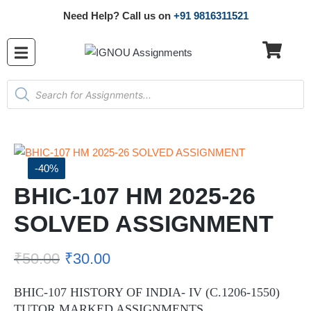
Need Help? Call us on
+91 9816311521
-40%
BHIC-107 HM 2025-26
SOLVED ASSIGNMENT
₹
50.00
₹
30.00
BHIC-107 HISTORY OF INDIA- IV (C.1206-1550)
TUTOR MARKED ASSIGNMENTS