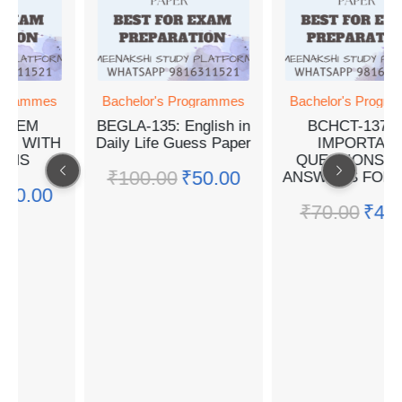
ogrammes
Bachelor's Programmes
Bachelor's Progra
3 EM
BEGLA-135: English in
BCHCT-137 E
ER WITH
Daily Life Guess Paper
IMPORTANT
ONS
QUESTIONS W
₹
100.00
₹
50.00
ANSWERS FOR 
₹
50.00
₹
70.00
₹
49.